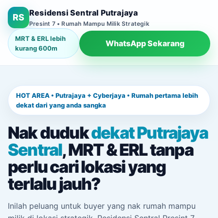
Residensi Sentral Putrajaya
RS
Presint 7 • Rumah Mampu Milik Strategik
MRT & ERL lebih
WhatsApp Sekarang
kurang 600m
HOT AREA • Putrajaya + Cyberjaya • Rumah pertama lebih
dekat dari yang anda sangka
Nak duduk
dekat Putrajaya
Sentral
, MRT & ERL tanpa
perlu cari lokasi yang
terlalu jauh?
Inilah peluang untuk buyer yang nak rumah mampu