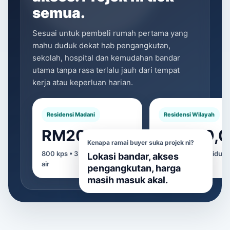
semua.
Sesuai untuk pembeli rumah pertama yang
mahu duduk dekat hab pengangkutan,
sekolah, hospital dan kemudahan bandar
utama tanpa rasa terlalu jauh dari tempat
kerja atau keperluan harian.
Residensi Madani
Residensi Wilayah
RM200,000
RM300,
Kenapa ramai buyer suka projek ni?
800 kps • 3 bilik tidur • 2 bilik
850 kps • 3 bilik tidur • 
Lokasi bandar, akses
air
air
pengangkutan, harga
masih masuk akal.